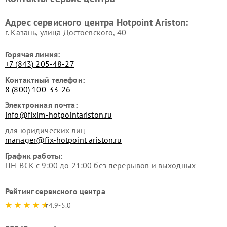
Hotpoint Ariston
Hotpoint Ariston
Ремонт вытяжек Hotpoint
Ремонт сушильных машин
Адрес сервисного центра Hotpoint Ariston:
Ariston
Hotpoint Ariston
г. Казань, улица Достоевского, 40
Горячая линия:
+7 (843) 205-48-27
Контактный телефон:
8 (800) 100-33-26
Электронная почта:
info@fixim-hotpointariston.ru
для юридических лиц
manager@fix-hotpoint ariston.ru
График работы:
ПН-ВСК с 9:00 до 21:00 без перерывов и выходных
Рейтинг сервисного центра
4.9-5.0