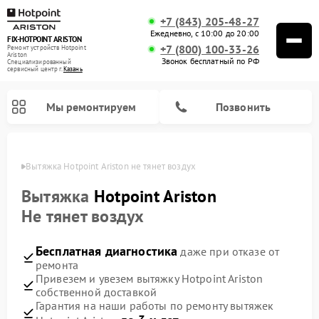
+7 (843) 205-48-27
Ежедневно, с 10:00 до 20:00
FIX-HOTPOINT ARISTON
+7 (800) 100-33-26
Ремонт устройств Hotpoint
Ariston
Звонок бесплатный по РФ
Специализированный
cервисный центр г.
Казань
Мы ремонтируем
Позвонить
азани
Вытяжка Hotpoint Ariston не тянет воздух
Вытяжка
Hotpoint Ariston
Не тянет воздух
Бесплатная диагностика
даже при отказе от
ремонта
Привезем и увезем вытяжку Hotpoint Ariston
собственной доставкой
Ремонт варочных панелей Hotpoint Ariston
Ремонт микроволновых печей Hotpoint Ariston
Ремонт посудомоечных машин Hotpoint Ariston
Ремонт холодильников Hotpoint Ariston
Ремонт сушильных машин Hotpoint Ariston
Ремонт кофемашин Hotpoint Ariston
Ремонт духовых шкафов Hotpoint Ariston
Ремонт парогенераторов Hotpoint Ariston
Ремонт стиральных машин Hotpoint Ariston
Ремонт морозильных камер Hotpoint Ariston
Ремонт кухонных плит Hotpoint Ariston
Гарантия на наши работы по ремонту вытяжек