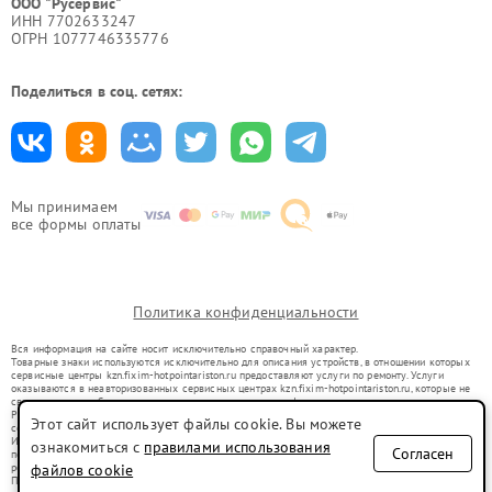
ООО "Русервис"
ИНН 7702633247
ОГРН 1077746335776
Поделиться в соц. сетях:
Мы принимаем
все формы оплаты
Политика конфиденциальности
Вся информация на сайте носит исключительно справочный характер.
Товарные знаки используются исключительно для описания устройств, в отношении которых
сервисные центры kzn.fixim-hotpointariston.ru предоставляют услуги по ремонту. Услуги
оказываются в неавторизованных сервисных центрах kzn.fixim-hotpointariston.ru, которые не
связаны с правообладателями товарных знаков или их официальными представителями.
Ремонт осуществляется для устройств, уже введенных в гражданский оборот в соответствии
Этот сайт использует файлы cookie. Вы можете
со статьей 1487 ГК РФ.
Использование товарных знаков не преследует цели индивидуализации услуг или введения
ознакомиться с
правилами использования
Согласен
потребителей в заблуждение, а служит для информирования о предоставляемых услугах по
ремонту техники указанных брендов.
файлов cookie
Представленная на сайте информация не является публичной офертой, определяемой