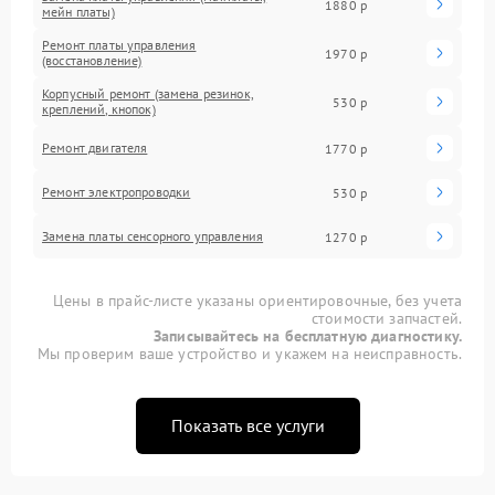
1880 р
мейн платы)
Ремонт платы управления
1970 р
(восстановление)
Корпусный ремонт (замена резинок,
530 р
креплений, кнопок)
Ремонт двигателя
1770 р
Ремонт электропроводки
530 р
Замена платы сенсорного управления
1270 р
Цены в прайс-листе указаны ориентировочные, без учета
стоимости запчастей.
Записывайтесь на бесплатную диагностику.
Мы проверим ваше устройство и укажем на неисправность.
Показать все услуги