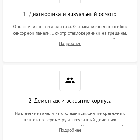
1. Диагностика и визуальный осмотр
Отключение от сети или газа. Считывание кодов ошибок
сенсорной панели. Осмотр стеклокерамики на трещины,
проверка конфорок на равномерность нагрева. Опрос
Подробнее
клиента о симптомах (не включается, не видит посуду,
щелкает).
2. Демонтаж и вскрытие корпуса
Извлечение панели из столешницы. Снятие крепежных
винтов по периметру и аккуратный демонтаж
стеклокерамической поверхности. Отсоединение шлейфов
Подробнее
сенсорного блока для доступа к силовым платам, катушкам
или ТЭНам.