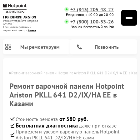
+7 (843) 205-48-27
Ежедневно, с 10:00 до 20:00
FIX-HOTPOINT ARISTON
+7 (800) 100-33-26
Ремонт устройств Hotpoint
Ariston
Звонок бесплатный по РФ
Специализированный
cервисный центр г.
Казань
Мы ремонтируем
Позвонить
азани
Ремонт варочной панели Hotpoint Ariston PKLL 641 D2/IX/HA EE в Каз
Ремонт варочной панели Hotpoint
Ariston PKLL 641 D2/IX/HA EE в
Казани
от 580 руб.
Стоимость ремонта
Бесплатная диагностика
даже при отказе
Привезем и увезем варочную панель Hotpoint
Ремонт духовых шкафов Hotpoint Ariston
Ремонт парогенераторов Hotpoint Ariston
Ремонт стиральных машин Hotpoint Ariston
Ремонт морозильных камер Hotpoint Ariston
Ремонт сушильных машин Hotpoint Ariston
Ремонт кухонных плит Hotpoint Ariston
Ремонт микроволновых печей Hotpoint Ariston
Ремонт посудомоечных машин Hotpoint Ariston
Ремонт холодильников Hotpoint Ariston
Ремонт кофемашин Hotpoint Ariston
Ремонт вытяжек Hotpoint Ariston
Ariston PKLL 641 D2/IX/HA EE сами