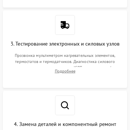
3. Тестирование электронных и силовых узлов
Прозвонка мультиметром нагревательных элементов,
термостатов и термодатчиков. Диагностика силового
модуля, реле, диодных мостов и IGBT-транзисторов (для
Подробнее
индукции). Проверка кранов и газ-контроля (для газовых
панелей).
4. Замена деталей и компонентный ремонт