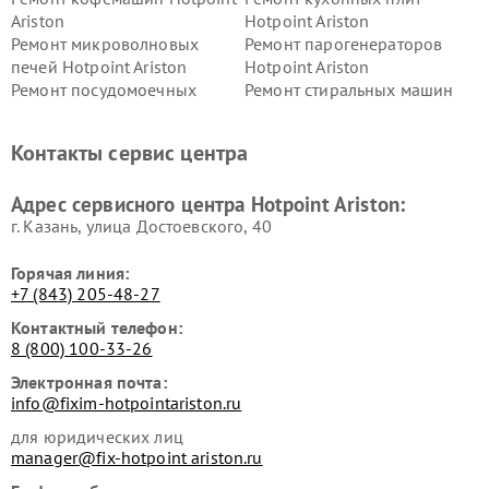
Ariston
Hotpoint Ariston
Ремонт микроволновых
Ремонт парогенераторов
печей Hotpoint Ariston
Hotpoint Ariston
Ремонт посудомоечных
Ремонт стиральных машин
машин Hotpoint Ariston
Hotpoint Ariston
Ремонт холодильников
Ремонт морозильных камер
Контакты сервис центра
Hotpoint Ariston
Hotpoint Ariston
Ремонт вытяжек Hotpoint
Ремонт сушильных машин
Адрес сервисного центра Hotpoint Ariston:
Ariston
Hotpoint Ariston
г. Казань, улица Достоевского, 40
Горячая линия:
+7 (843) 205-48-27
Контактный телефон:
8 (800) 100-33-26
Электронная почта:
info@fixim-hotpointariston.ru
для юридических лиц
manager@fix-hotpoint ariston.ru