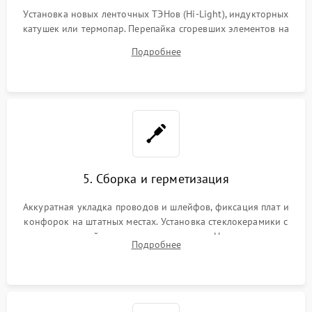
Установка новых ленточных ТЭНов (Hi-Light), индукторных
катушек или термопар. Перепайка сгоревших элементов на
плате управления, восстановление токопроводящих
Подробнее
дорожек. Очистка контактов и замена поврежденной
проводки.
5. Сборка и герметизация
Аккуратная укладка проводов и шлейфов, фиксация плат и
конфорок на штатных местах. Установка стеклокерамики с
проверкой равномерности зазоров. Нанесение
Подробнее
термостойкого герметика или укладка уплотнительной
ленты по контуру.