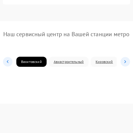
Наш сервисный центр на Вашей станции метро
Вахитовский
Авиастроительный
Кировский
Моск