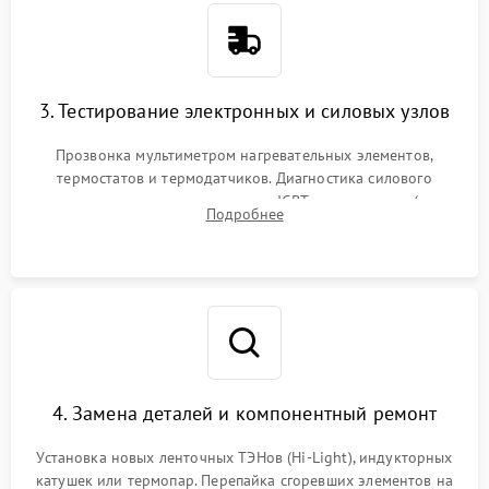
3. Тестирование электронных и силовых узлов
Прозвонка мультиметром нагревательных элементов,
термостатов и термодатчиков. Диагностика силового
модуля, реле, диодных мостов и IGBT-транзисторов (для
Подробнее
индукции). Проверка кранов и газ-контроля (для газовых
панелей).
4. Замена деталей и компонентный ремонт
Установка новых ленточных ТЭНов (Hi-Light), индукторных
катушек или термопар. Перепайка сгоревших элементов на