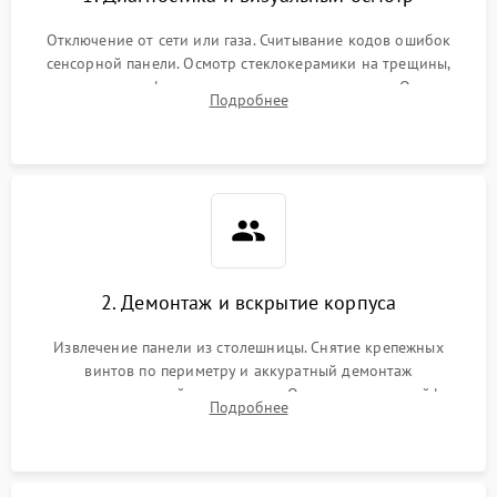
Отключение от сети или газа. Считывание кодов ошибок
сенсорной панели. Осмотр стеклокерамики на трещины,
проверка конфорок на равномерность нагрева. Опрос
Подробнее
клиента о симптомах (не включается, не видит посуду,
щелкает).
2. Демонтаж и вскрытие корпуса
Извлечение панели из столешницы. Снятие крепежных
винтов по периметру и аккуратный демонтаж
стеклокерамической поверхности. Отсоединение шлейфов
Подробнее
сенсорного блока для доступа к силовым платам, катушкам
или ТЭНам.