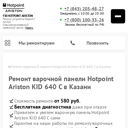
+7 (843) 205-48-27
Ежедневно, с 10:00 до 20:00
FIX-HOTPOINT ARISTON
+7 (800) 100-33-26
Ремонт устройств Hotpoint
Ariston
Звонок бесплатный по РФ
Специализированный
cервисный центр г.
Казань
Мы ремонтируем
Позвонить
азани
Ремонт варочной панели Hotpoint Ariston KID 640 C в Казани
Ремонт варочной панели Hotpoint
Ariston KID 640 C в Казани
от 580 руб.
Стоимость ремонта
Бесплатная диагностика
даже при отказе
Привезем и увезем варочную панель Hotpoint
Ariston KID 640 C сами
Ремонт духовых шкафов Hotpoint Ariston
Ремонт парогенераторов Hotpoint Ariston
Ремонт стиральных машин Hotpoint Ariston
Ремонт морозильных камер Hotpoint Ariston
Ремонт сушильных машин Hotpoint Ariston
Ремонт кухонных плит Hotpoint Ariston
Ремонт микроволновых печей Hotpoint Ariston
Ремонт посудомоечных машин Hotpoint Ariston
Ремонт холодильников Hotpoint Ariston
Ремонт кофемашин Hotpoint Ariston
Ремонт вытяжек Hotpoint Ariston
Гарантия на наши работы по ремонту варочных