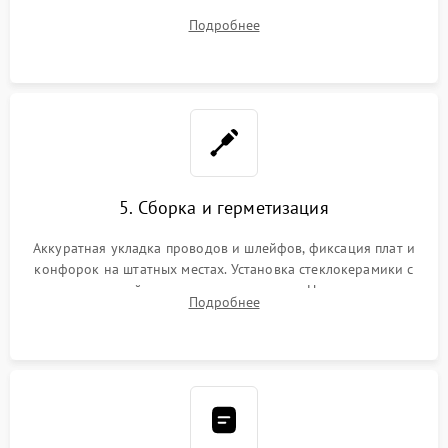
плате управления, восстановление токопроводящих
Подробнее
дорожек. Очистка контактов и замена поврежденной
проводки.
5. Сборка и герметизация
Аккуратная укладка проводов и шлейфов, фиксация плат и
конфорок на штатных местах. Установка стеклокерамики с
проверкой равномерности зазоров. Нанесение
Подробнее
термостойкого герметика или укладка уплотнительной
ленты по контуру.