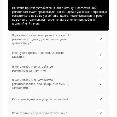
На этапе приема устройства на диагностику и последующий
ремонт вам будет предоставлен заказ-наряд с указанием страховых
обязательств на ваше устройство. Далее, после выполнения работ
по ремонту техники, вы получите акт выполненных работ и
гарантийный талон.
Я уже знаю в чем неисправность и какой
ремонт необходим. Для чего проводить
диагностику?
Мне нужен срочный ремонт. Сможете
сделать?
Я хочу, чтобы мое устройство
ремонтировали при мне.
Я хочу, чтобы мое устройство
ремонтировалось только оригинальными
запчастями.
Как я узнаю, что мое устройство готово?
От чего зависит срок ремонта техники?