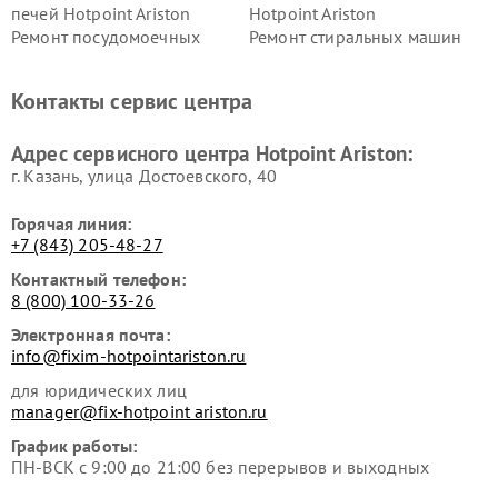
печей Hotpoint Ariston
Hotpoint Ariston
Ремонт посудомоечных
Ремонт стиральных машин
машин Hotpoint Ariston
Hotpoint Ariston
Ремонт холодильников
Ремонт морозильных камер
Контакты сервис центра
Hotpoint Ariston
Hotpoint Ariston
Ремонт вытяжек Hotpoint
Ремонт сушильных машин
Адрес сервисного центра Hotpoint Ariston:
Ariston
Hotpoint Ariston
г. Казань, улица Достоевского, 40
Горячая линия:
+7 (843) 205-48-27
Контактный телефон:
8 (800) 100-33-26
Электронная почта:
info@fixim-hotpointariston.ru
для юридических лиц
manager@fix-hotpoint ariston.ru
График работы:
ПН-ВСК с 9:00 до 21:00 без перерывов и выходных