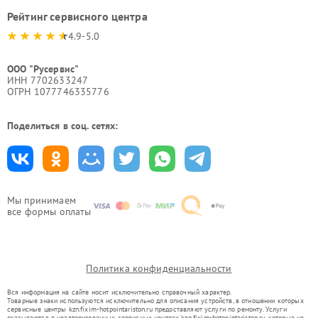
Рейтинг сервисного центра
4.9-5.0
ООО "Русервис"
ИНН 7702633247
ОГРН 1077746335776
Поделиться в соц. сетях:
Мы принимаем
все формы оплаты
Политика конфиденциальности
Вся информация на сайте носит исключительно справочный характер.
Товарные знаки используются исключительно для описания устройств, в отношении которых
сервисные центры kzn.fixim-hotpointariston.ru предоставляют услуги по ремонту. Услуги
оказываются в неавторизованных сервисных центрах kzn.fixim-hotpointariston.ru, которые не