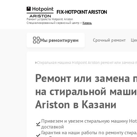
FIX-HOTPOINT ARISTON
Ремонт устройств Hotpoint Ariston
Специализированный cервисный центр г.
Казань
Мы ремонтируем
Срочный ремонт
Це
nt Ariston в Казани
Стиральная машина Hotpoint Ariston ремонт или замена 
Ремонт или замена 
на стиральной маши
Ariston в Казани
Привезем и увезем стиральную машину Hotp
доставкой
Гарантия на наши работы по ремонту стира
Ремонт варочных панелей Hotpoint Ariston
Ремонт духовых шкафов Hotpoint Ariston
Ремонт кофемашин Hotpoint Ariston
Ремонт кухонных плит Hotpoint Ariston
Ремонт микроволновых печей Hotpoint Ariston
Ремонт парогенераторов Hotpoint Ariston
Ремонт посудомоечных машин Hotpoint Ariston
Ремонт холодильников Hotpoint Ariston
Ремонт морозильных камер Hotpoint Ariston
Ремонт вытяжек Hotpoint Ariston
Ремонт сушильных машин Hotpoint Ariston