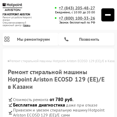
+7 (843) 205-48-27
Ежедневно, с 10:00 до 20:00
FIX-HOTPOINT ARISTON
+7 (800) 100-33-26
Ремонт устройств Hotpoint
Ariston
Звонок бесплатный по РФ
Специализированный
cервисный центр г.
Казань
Мы ремонтируем
Позвонить
азани
Ремонт стиральной машины Hotpoint Ariston ECOSD 129 (EE)/E в Казан
Ремонт стиральной машины
Hotpoint Ariston ECOSD 129 (EE)/E
в Казани
от 780 руб.
Стоимость ремонта
Бесплатная диагностика
даже при отказе
Привезем и увезем стиральную машину Hotpoint
Ремонт варочных панелей Hotpoint Ariston
Ремонт микроволновых печей Hotpoint Ariston
Ремонт посудомоечных машин Hotpoint Ariston
Ремонт морозильных камер Hotpoint Ariston
Ремонт сушильных машин Hotpoint Ariston
Ремонт кофемашин Hotpoint Ariston
Ремонт духовых шкафов Hotpoint Ariston
Ремонт парогенераторов Hotpoint Ariston
Ремонт холодильников Hotpoint Ariston
Ремонт кухонных плит Hotpoint Ariston
Ремонт вытяжек Hotpoint Ariston
Ariston ECOSD 129 (EE)/E сами