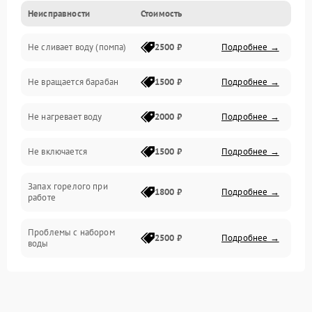
Неисправности
Стоимость
Электропитание
Не сливает воду (помпа)
2500 ₽
Подробнее →
Водоснабжение
Не вращается барабан
1500 ₽
Подробнее →
Слив
Не нагревает воду
2000 ₽
Подробнее →
Программное обеспечение
Не включается
1500 ₽
Подробнее →
Запах горелого при
1800 ₽
Подробнее →
работе
Проблемы с набором
2500 ₽
Подробнее →
воды
Замена ТЭНа
2200 ₽
Подробнее →