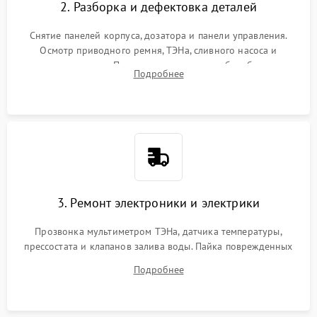
2. Разборка и дефектовка деталей
Снятие панелей корпуса, дозатора и панели управления.
Осмотр приводного ремня, ТЭНа, сливного насоса и
амортизаторов. Проверка подшипников барабана и
Подробнее
крестовины на износ, а манжеты люка на разрывы.
3. Ремонт электроники и электрики
Прозвонка мультиметром ТЭНа, датчика температуры,
прессостата и клапанов залива воды. Пайка поврежденных
дорожек или замена симисторов на плате управления.
Подробнее
Восстановление целостности проводки и контактов.