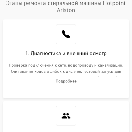
Замена платы управления
2200 ₽
Подробнее →
Этапы ремонта стиральной машины Hotpoint
Ariston
1. Диагностика и внешний осмотр
Проверка подключения к сети, водопроводу и канализации.
Считывание кодов ошибок с дисплея. Тестовый запуск для
выявления посторонних шумов, протечек или сбоев в работе
Подробнее
электронного модуля управления.