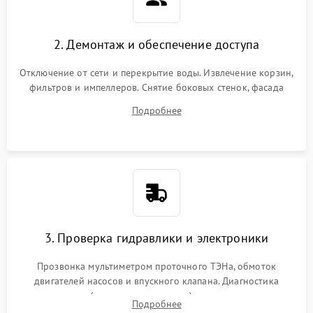
2. Демонтаж и обеспечение доступа
Отключение от сети и перекрытие воды. Извлечение корзин,
фильтров и импеллеров. Снятие боковых стенок, фасада
дверцы или нижнего поддона для прямого доступа к
Подробнее
циркуляционному насосу, ТЭНу и сливной помпе.
3. Проверка гидравлики и электроники
Прозвонка мультиметром проточного ТЭНа, обмоток
двигателей насосов и впускного клапана. Диагностика
прессостата (датчика уровня воды), датчика мутности,
Подробнее
концевика дверцы и электронного модуля управления.