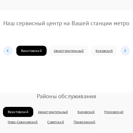
Наш сервисный центр на Вашей станции метро
Вахитовский
Авиастроительный
Кировский
Моск
Районы обслуживания
Вахитовский
Авиастроительный
Кировский
Московский
Ново-Савиновский
Советский
Приволжский