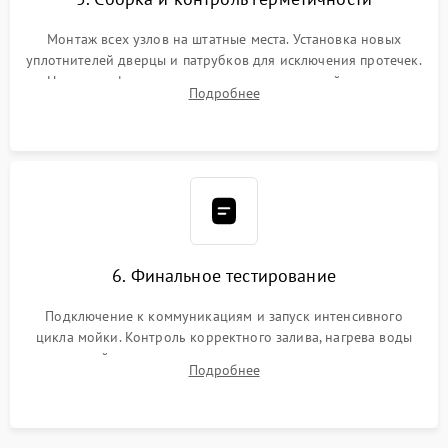
Монтаж всех узлов на штатные места. Установка новых
уплотнителей дверцы и патрубков для исключения протечек.
Надежная фиксация хомутов гидравлической системы,
Подробнее
сборка корпуса и установка датчика поплавка.
6. Финальное тестирование
Подключение к коммуникациям и запуск интенсивного
цикла мойки. Контроль корректного залива, нагрева воды
до нужной температуры, отсутствия посторонних шумов,
Подробнее
штатного слива и абсолютной сухости в поддоне.