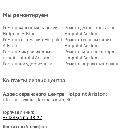
Мы ремонтируем
Ремонт варочных панелей
Ремонт духовых шкафов
Hotpoint Ariston
Hotpoint Ariston
Ремонт кофемашин Hotpoint
Ремонт кухонных плит
Ariston
Hotpoint Ariston
Ремонт микроволновых
Ремонт парогенераторов
печей Hotpoint Ariston
Hotpoint Ariston
Ремонт посудомоечных
Ремонт стиральных машин
машин Hotpoint Ariston
Hotpoint Ariston
Ремонт холодильников
Ремонт морозильных камер
Контакты сервис центра
Hotpoint Ariston
Hotpoint Ariston
Ремонт вытяжек Hotpoint
Ремонт сушильных машин
Адрес сервисного центра Hotpoint Ariston:
Ariston
Hotpoint Ariston
г. Казань, улица Достоевского, 40
Горячая линия:
+7 (843) 205-48-27
Контактный телефон: