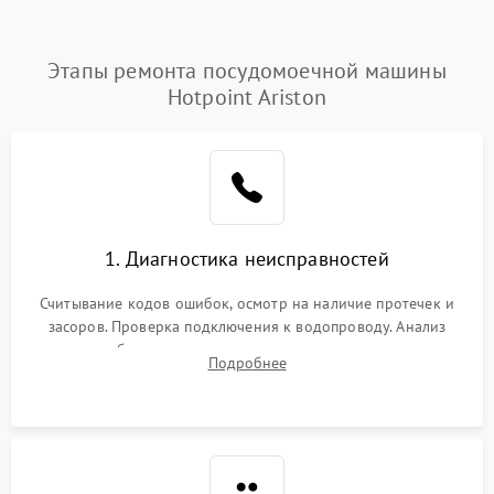
Этапы ремонта посудомоечной машины
Hotpoint Ariston
1. Диагностика неисправностей
Считывание кодов ошибок, осмотр на наличие протечек и
засоров. Проверка подключения к водопроводу. Анализ
жалоб на отсутствие слива, нагрева, вращения
Подробнее
разбрызгивателей или срабатывание системы защиты
аквастоп.