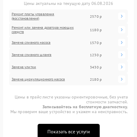
Цены актуальны на текущую дату 06.08.2026
Ремонт платы управления
2570 р
(восстановление)
Ремонт или замена дозатора моющих
1180 р
средств
Замена сливного насоса
1570 р
Замена сливного шланга
1230 р
Замена улитки
3430 р
Замена циркуляционного насоса
2180 р
Цены в прайс-листе указаны ориентировочные, без учета
стоимости запчастей.
Записывайтесь на бесплатную диагностику.
Мы проверим ваше устройство и укажем на неисправность.
Показать все услуги