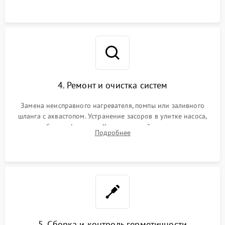
4. Ремонт и очистка систем
Замена неисправного нагревателя, помпы или заливного
шланга с аквастопом. Устранение засоров в улитке насоса,
патрубках и фильтрах. Компонентный ремонт платы
Подробнее
управления, восстановление поврежденной проводки.
5. Сборка и контроль герметичности