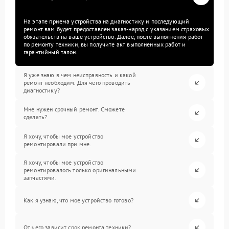
На этапе приема устройства на диагностику и последующий
ремонт вам будет предоставлен заказ-наряд с указанием страховых
обязательств на ваше устройство. Далее, после выполнения работ
по ремонту техники, вы получите акт выполненных работ и
гарантийный талон.
Я уже знаю в чем неисправность и какой
ремонт необходим. Для чего проводить
диагностику?
Мне нужен срочный ремонт. Сможете
сделать?
Я хочу, чтобы мое устройство
ремонтировали при мне.
Я хочу, чтобы мое устройство
ремонтировалось только оригинальными
запчастями.
Как я узнаю, что мое устройство готово?
От чего зависит срок ремонта техники?