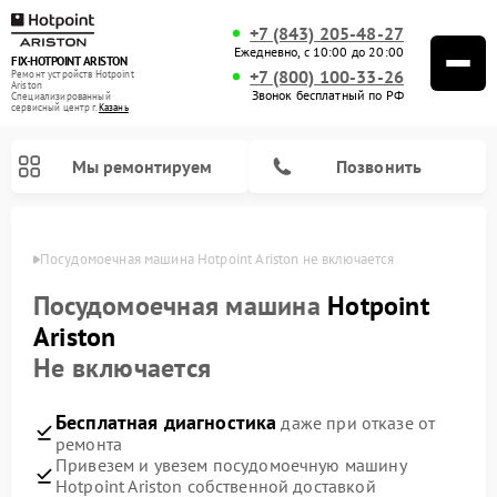
+7 (843) 205-48-27
Ежедневно, с 10:00 до 20:00
FIX-HOTPOINT ARISTON
+7 (800) 100-33-26
Ремонт устройств Hotpoint
Ariston
Звонок бесплатный по РФ
Специализированный
cервисный центр г.
Казань
Мы ремонтируем
Позвонить
азани
Посудомоечная машина Hotpoint Ariston не включается
Посудомоечная машина
Hotpoint
Ariston
Не включается
Бесплатная диагностика
даже при отказе от
ремонта
Привезем и увезем посудомоечную машину
Ремонт варочных панелей Hotpoint Ariston
Ремонт микроволновых печей Hotpoint Ariston
Ремонт стиральных машин Hotpoint Ariston
Ремонт морозильных камер Hotpoint Ariston
Ремонт сушильных машин Hotpoint Ariston
Ремонт кофемашин Hotpoint Ariston
Ремонт духовых шкафов Hotpoint Ariston
Ремонт парогенераторов Hotpoint Ariston
Ремонт холодильников Hotpoint Ariston
Ремонт кухонных плит Hotpoint Ariston
Ремонт вытяжек Hotpoint Ariston
Hotpoint Ariston собственной доставкой