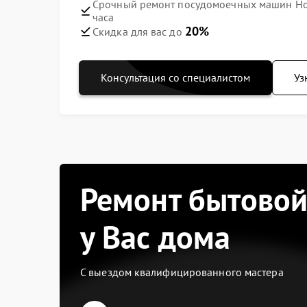
Срочный ремонт посудомоечных машин Hotp
часа
20%
Скидка для вас до
Консультация со специалистом
Уз
Ремонт бытовой
у Вас дома
С выездом квалифицированного мастера