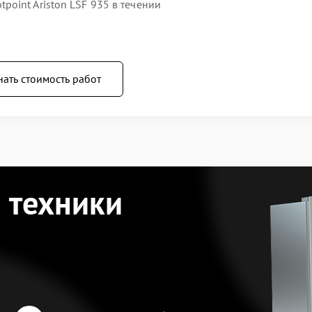
oint Ariston LSF 935 в течении
нать стоимость работ
 техники