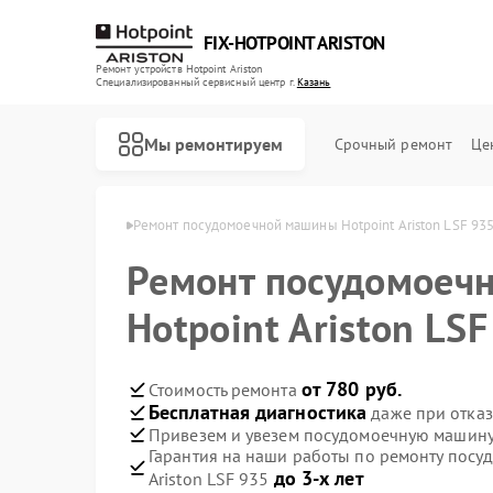
FIX-HOTPOINT ARISTON
Ремонт устройств Hotpoint Ariston
Специализированный cервисный центр г.
Казань
Мы ремонтируем
Срочный ремонт
Це
nt Ariston в Казани
Ремонт посудомоечной машины Hotpoint Ariston LSF 935
Ремонт посудомоеч
Hotpoint Ariston LS
от 780 руб.
Стоимость ремонта
Бесплатная диагностика
даже при отказ
Привезем и увезем посудомоечную машину H
Гарантия на наши работы по ремонту посу
до 3-х лет
Ariston LSF 935
Ремонт варочных панелей Hotpoint Ariston
Ремонт духовых шкафов Hotpoint Ariston
Ремонт кофемашин Hotpoint Ariston
Ремонт кухонных плит Hotpoint Ariston
Ремонт микроволновых печей Hotpoint Ariston
Ремонт парогенераторов Hotpoint Ariston
Ремонт стиральных машин Hotpoint Ariston
Ремонт холодильников Hotpoint Ariston
Ремонт морозильных камер Hotpoint Ariston
Ремонт вытяжек Hotpoint Ariston
Ремонт сушильных машин Hotpoint Ariston