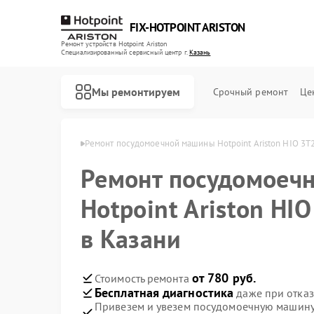
FIX-HOTPOINT ARISTON
Ремонт устройств Hotpoint Ariston
Специализированный cервисный центр г.
Казань
Мы ремонтируем
Срочный ремонт
Це
nt Ariston в Казани
Ремонт посудомоечной машины Hotpoint Ariston HIO 3T
Ремонт посудомоеч
Hotpoint Ariston HI
в Казани
от 780 руб.
Стоимость ремонта
Бесплатная диагностика
даже при отказ
Привезем и увезем посудомоечную машину 
Ремонт варочных панелей Hotpoint Ariston
Ремонт духовых шкафов Hotpoint Ariston
Ремонт кофемашин Hotpoint Ariston
Ремонт кухонных плит Hotpoint Ariston
Ремонт микроволновых печей Hotpoint Ariston
Ремонт парогенераторов Hotpoint Ariston
Ремонт стиральных машин Hotpoint Ariston
Ремонт холодильников Hotpoint Ariston
Ремонт морозильных камер Hotpoint Ariston
Ремонт вытяжек Hotpoint Ariston
Ремонт сушильных машин Hotpoint Ariston