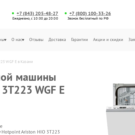
+7 (843) 205-48-27
+7 (800) 100-33-26
Ежедневно, с 10:00 до 20:00
Звонок бесплатный по РФ
ны
О нас
Отзывы
Доставка
Гарантии
Акции и скидки
Зая
223 WGF E в Казани
ной машины
O 3T223 WGF E
е
Hotpoint Ariston HIO 3T223