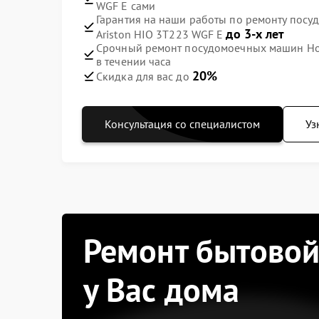
WGF E сами
Гарантия на наши работы по ремонту посу
до 3-х лет
Ariston HIO 3T223 WGF E
Срочный ремонт посудомоечных машин Hot
в течении часа
20%
Скидка для вас до
Консультация со специалистом
Уз
Ремонт бытовой
у Вас дома