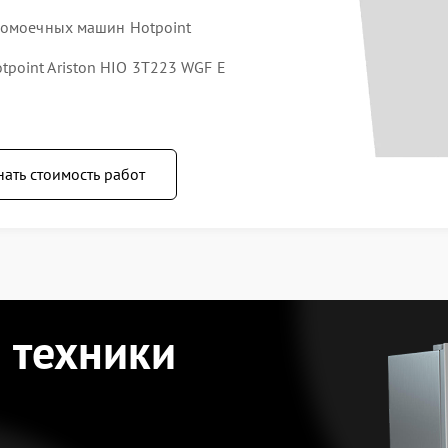
домоечных машин Hotpoint
point Ariston HIO 3T223 WGF E
нать стоимость работ
 техники