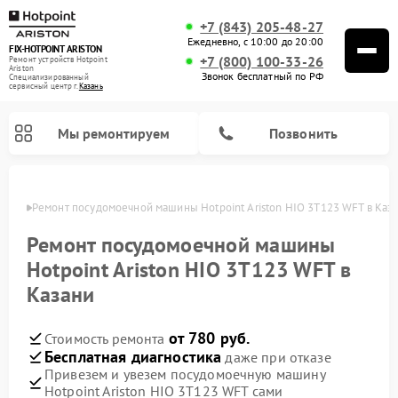
+7 (843) 205-48-27
Ежедневно, с 10:00 до 20:00
FIX-HOTPOINT ARISTON
+7 (800) 100-33-26
Ремонт устройств Hotpoint
Ariston
Звонок бесплатный по РФ
Специализированный
cервисный центр г.
Казань
Мы ремонтируем
Позвонить
азани
Ремонт посудомоечной машины Hotpoint Ariston HIO 3T123 WFT в Каз
Ремонт посудомоечной машины
Hotpoint Ariston HIO 3T123 WFT в
Казани
от 780 руб.
Стоимость ремонта
Бесплатная диагностика
даже при отказе
Привезем и увезем посудомоечную машину
Ремонт варочных панелей Hotpoint Ariston
Ремонт микроволновых печей Hotpoint Ariston
Ремонт стиральных машин Hotpoint Ariston
Ремонт морозильных камер Hotpoint Ariston
Ремонт сушильных машин Hotpoint Ariston
Ремонт кофемашин Hotpoint Ariston
Ремонт духовых шкафов Hotpoint Ariston
Ремонт парогенераторов Hotpoint Ariston
Ремонт холодильников Hotpoint Ariston
Ремонт кухонных плит Hotpoint Ariston
Ремонт вытяжек Hotpoint Ariston
Hotpoint Ariston HIO 3T123 WFT сами