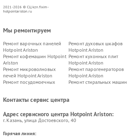
2021-2026 © СЦ kzn.fixim-
hotpointariston.ru
Мы ремонтируем
Ремонт варочных панелей
Ремонт духовых шкафов
Hotpoint Ariston
Hotpoint Ariston
Ремонт кофемашин Hotpoint
Ремонт кухонных плит
Ariston
Hotpoint Ariston
Ремонт микроволновых
Ремонт парогенераторов
печей Hotpoint Ariston
Hotpoint Ariston
Ремонт посудомоечных
Ремонт стиральных машин
машин Hotpoint Ariston
Hotpoint Ariston
Ремонт холодильников
Ремонт морозильных камер
Контакты сервис центра
Hotpoint Ariston
Hotpoint Ariston
Ремонт вытяжек Hotpoint
Ремонт сушильных машин
Адрес сервисного центра Hotpoint Ariston:
Ariston
Hotpoint Ariston
г. Казань, улица Достоевского, 40
Горячая линия: