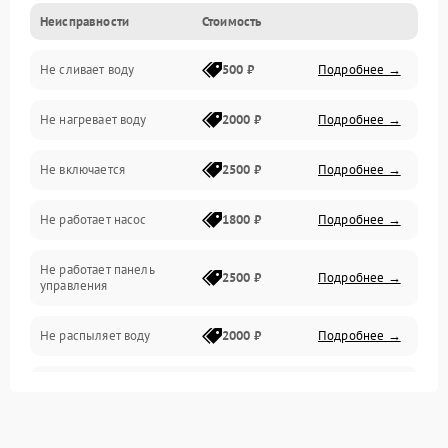
Неисправности
Стоимость
Управление
Не сливает воду
500 ₽
Подробнее →
Электропитание
Не нагревает воду
2000 ₽
Подробнее →
Датчики
Не включается
2500 ₽
Подробнее →
Нагрев
Не работает насос
1800 ₽
Подробнее →
Вода
Не работает панель
Гигиена
2500 ₽
Подробнее →
управления
Программное обеспечение
Не распыляет воду
2000 ₽
Подробнее →
Не запускается цикл
1800 ₽
Подробнее →
стирки