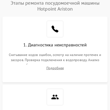
Проблемы с набором
Этапы ремонта посудомоечной машины
1800 ₽
Подробнее →
воды
Hotpoint Ariston
Не работает сушилка
2100 ₽
Подробнее →
Сбои в работе таймера
1700 ₽
Подробнее →
Проблемы с
2100 ₽
Подробнее →
1. Диагностика неисправностей
циркуляционным насосом
Считывание кодов ошибок, осмотр на наличие протечек и
засоров. Проверка подключения к водопроводу. Анализ
жалоб на отсутствие слива, нагрева, вращения
Подробнее
разбрызгивателей или срабатывание системы защиты
аквастоп.