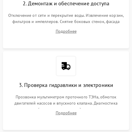
2. Демонтаж и обеспечение доступа
Отключение от сети и перекрытие воды. Извлечение корзин,
фильтров и импеллеров. Снятие боковых стенок, фасада
дверцы или нижнего поддона для прямого доступа к
Подробнее
циркуляционному насосу, ТЭНу и сливной помпе.
3. Проверка гидравлики и электроники
Прозвонка мультиметром проточного ТЭНа, обмоток
двигателей насосов и впускного клапана. Диагностика
прессостата (датчика уровня воды), датчика мутности,
Подробнее
концевика дверцы и электронного модуля управления.