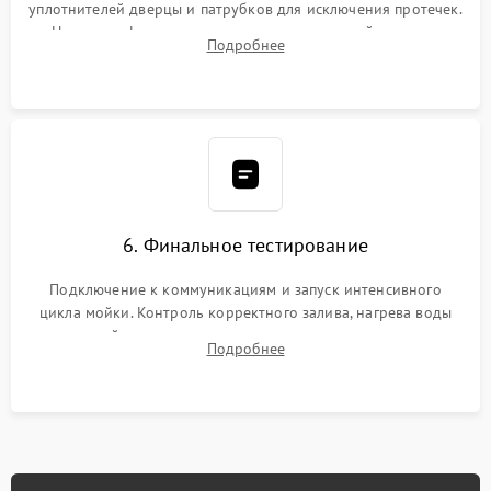
уплотнителей дверцы и патрубков для исключения протечек.
Надежная фиксация хомутов гидравлической системы,
Подробнее
сборка корпуса и установка датчика поплавка.
6. Финальное тестирование
Подключение к коммуникациям и запуск интенсивного
цикла мойки. Контроль корректного залива, нагрева воды
до нужной температуры, отсутствия посторонних шумов,
Подробнее
штатного слива и абсолютной сухости в поддоне.