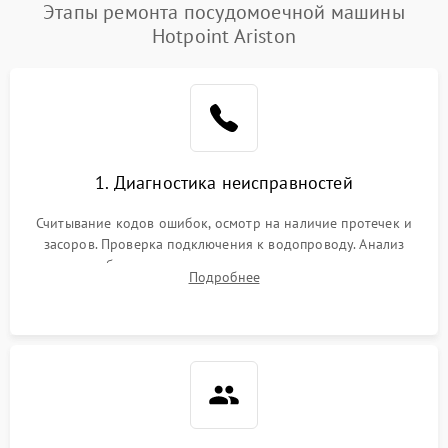
Проблемы с набором
Этапы ремонта посудомоечной машины
1800 ₽
Подробнее →
воды
Hotpoint Ariston
Не работает сушилка
2100 ₽
Подробнее →
Сбои в работе таймера
1700 ₽
Подробнее →
Проблемы с
2100 ₽
Подробнее →
1. Диагностика неисправностей
циркуляционным насосом
Считывание кодов ошибок, осмотр на наличие протечек и
засоров. Проверка подключения к водопроводу. Анализ
жалоб на отсутствие слива, нагрева, вращения
Подробнее
разбрызгивателей или срабатывание системы защиты
аквастоп.