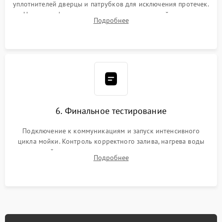
уплотнителей дверцы и патрубков для исключения протечек.
Надежная фиксация хомутов гидравлической системы,
Подробнее
сборка корпуса и установка датчика поплавка.
6. Финальное тестирование
Подключение к коммуникациям и запуск интенсивного
цикла мойки. Контроль корректного залива, нагрева воды
до нужной температуры, отсутствия посторонних шумов,
Подробнее
штатного слива и абсолютной сухости в поддоне.