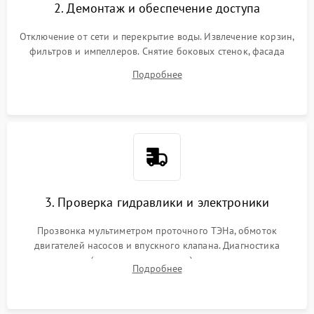
2. Демонтаж и обеспечение доступа
Отключение от сети и перекрытие воды. Извлечение корзин,
фильтров и импеллеров. Снятие боковых стенок, фасада
дверцы или нижнего поддона для прямого доступа к
Подробнее
циркуляционному насосу, ТЭНу и сливной помпе.
3. Проверка гидравлики и электроники
Прозвонка мультиметром проточного ТЭНа, обмоток
двигателей насосов и впускного клапана. Диагностика
прессостата (датчика уровня воды), датчика мутности,
Подробнее
концевика дверцы и электронного модуля управления.