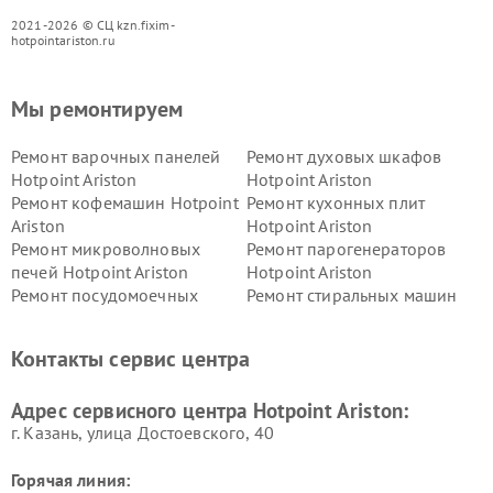
2021-2026 © СЦ kzn.fixim-
hotpointariston.ru
Мы ремонтируем
Ремонт варочных панелей
Ремонт духовых шкафов
Hotpoint Ariston
Hotpoint Ariston
Ремонт кофемашин Hotpoint
Ремонт кухонных плит
Ariston
Hotpoint Ariston
Ремонт микроволновых
Ремонт парогенераторов
печей Hotpoint Ariston
Hotpoint Ariston
Ремонт посудомоечных
Ремонт стиральных машин
машин Hotpoint Ariston
Hotpoint Ariston
Ремонт холодильников
Ремонт морозильных камер
Контакты сервис центра
Hotpoint Ariston
Hotpoint Ariston
Ремонт вытяжек Hotpoint
Ремонт сушильных машин
Адрес сервисного центра Hotpoint Ariston:
Ariston
Hotpoint Ariston
г. Казань, улица Достоевского, 40
Горячая линия: