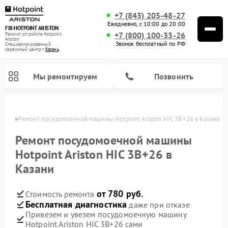
+7 (843) 205-48-27
Ежедневно, с 10:00 до 20:00
FIX-HOTPOINT ARISTON
+7 (800) 100-33-26
Ремонт устройств Hotpoint
Ariston
Звонок бесплатный по РФ
Специализированный
cервисный центр г.
Казань
Мы ремонтируем
Позвонить
азани
Ремонт посудомоечной машины Hotpoint Ariston HIC 3B+26 в Казани
Ремонт посудомоечной машины
Hotpoint Ariston HIC 3B+26 в
Казани
от 780 руб.
Стоимость ремонта
Бесплатная диагностика
даже при отказе
Привезем и увезем посудомоечную машину
Ремонт варочных панелей Hotpoint Ariston
Ремонт микроволновых печей Hotpoint Ariston
Ремонт стиральных машин Hotpoint Ariston
Ремонт морозильных камер Hotpoint Ariston
Ремонт сушильных машин Hotpoint Ariston
Ремонт кофемашин Hotpoint Ariston
Ремонт духовых шкафов Hotpoint Ariston
Ремонт парогенераторов Hotpoint Ariston
Ремонт холодильников Hotpoint Ariston
Ремонт кухонных плит Hotpoint Ariston
Ремонт вытяжек Hotpoint Ariston
Hotpoint Ariston HIC 3B+26 сами