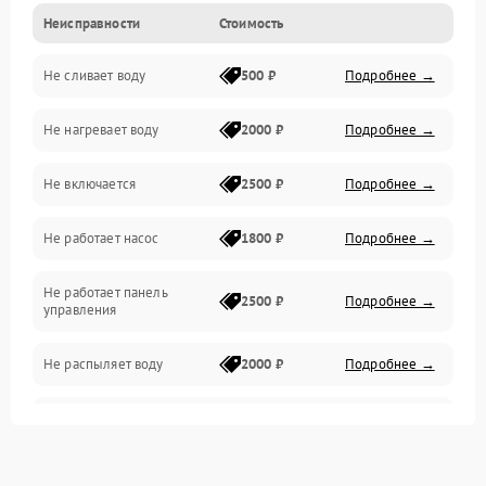
Неисправности
Стоимость
Управление
Не сливает воду
500 ₽
Подробнее →
Электропитание
Не нагревает воду
2000 ₽
Подробнее →
Датчики
Не включается
2500 ₽
Подробнее →
Нагрев
Не работает насос
1800 ₽
Подробнее →
Вода
Не работает панель
Гигиена
2500 ₽
Подробнее →
управления
Программное обеспечение
Не распыляет воду
2000 ₽
Подробнее →
Не запускается цикл
1800 ₽
Подробнее →
стирки