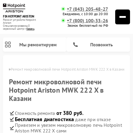
+7 (843) 205-48-27
Ежедневно, с 10:00 до 20:00
FIX-HOTPOINT ARISTON
+7 (800) 100-33-26
Ремонт устройств Hotpoint
Ariston
Звонок бесплатный по РФ
Специализированный
cервисный центр г.
Казань
Мы ремонтируем
Позвонить
азани
Ремонт микроволновой печи Hotpoint Ariston MWK 222 X в Казани
Ремонт микроволновой печи
Hotpoint Ariston MWK 222 X в
Казани
от 380 руб.
Стоимость ремонта
Бесплатная диагностика
даже при отказе
Привезем и увезем микроволновую печь Hotpoint
Ремонт варочных панелей Hotpoint Ariston
Ремонт парогенераторов Hotpoint Ariston
Ремонт стиральных машин Hotpoint Ariston
Ремонт морозильных камер Hotpoint Ariston
Ремонт сушильных машин Hotpoint Ariston
Ремонт кофемашин Hotpoint Ariston
Ремонт духовых шкафов Hotpoint Ariston
Ремонт посудомоечных машин Hotpoint Ariston
Ремонт холодильников Hotpoint Ariston
Ремонт кухонных плит Hotpoint Ariston
Ремонт вытяжек Hotpoint Ariston
Ariston MWK 222 X сами