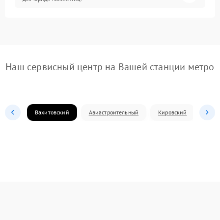
Наш сервисный центр на Вашей станции метро
Вахитовский
Авиастроительный
Кировский
Моск