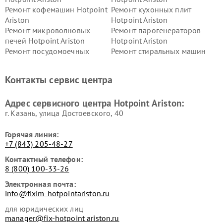
Ремонт кофемашин Hotpoint
Ремонт кухонных плит
Ariston
Hotpoint Ariston
Ремонт микроволновых
Ремонт парогенераторов
печей Hotpoint Ariston
Hotpoint Ariston
Ремонт посудомоечных
Ремонт стиральных машин
машин Hotpoint Ariston
Hotpoint Ariston
Ремонт холодильников
Ремонт морозильных камер
Контакты сервис центра
Hotpoint Ariston
Hotpoint Ariston
Ремонт вытяжек Hotpoint
Ремонт сушильных машин
Адрес сервисного центра Hotpoint Ariston:
Ariston
Hotpoint Ariston
г. Казань, улица Достоевского, 40
Горячая линия:
+7 (843) 205-48-27
Контактный телефон:
8 (800) 100-33-26
Электронная почта:
info@fixim-hotpointariston.ru
для юридических лиц
manager@fix-hotpoint ariston.ru