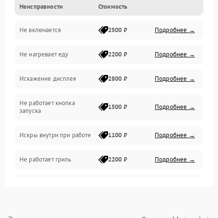
Неисправности
Стоимость
Дверца и корпус
Не включается
2500 ₽
Подробнее →
Механика и внутренние элементы
Не нагревает еду
2200 ₽
Подробнее →
Механические повреждения
Искажение дисплея
2800 ₽
Подробнее →
Питание и запуск
Не работает кнопка
Нагрев и приготовление
1500 ₽
Подробнее →
запуска
Программное обеспечение
Искры внутри при работе
1100 ₽
Подробнее →
Не работает гриль
2200 ₽
Подробнее →
Перегрев или отключение
2400 ₽
Подробнее →
во время работы
Появление запаха гари
2400 ₽
Подробнее →