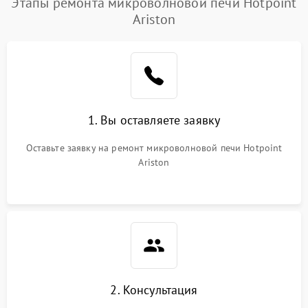
Этапы ремонта микроволновой печи Hotpoint
Ariston
Проблемы с вентилятором
2000 ₽
Подробнее →
Поломка системы
2200 ₽
Подробнее →
охлаждения
Не работают сенсорные
2400 ₽
Подробнее →
1. Вы оставляете заявку
кнопки
Оставьте заявку на ремонт микроволновой печи Hotpoint
Не горит подсветка
2000 ₽
Подробнее →
Ariston
Сломался трансформатор
1000 ₽
Подробнее →
2. Консультация