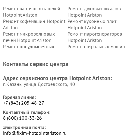
Ремонт варочных панелей
Ремонт духовых шкафов
Hotpoint Ariston
Hotpoint Ariston
Ремонт кофемашин Hotpoint
Ремонт кухонных плит
Ariston
Hotpoint Ariston
Ремонт микроволновых
Ремонт парогенераторов
печей Hotpoint Ariston
Hotpoint Ariston
Ремонт посудомоечных
Ремонт стиральных машин
машин Hotpoint Ariston
Hotpoint Ariston
Ремонт холодильников
Ремонт морозильных камер
Контакты сервис центра
Hotpoint Ariston
Hotpoint Ariston
Ремонт вытяжек Hotpoint
Ремонт сушильных машин
Адрес сервисного центра Hotpoint Ariston:
Ariston
Hotpoint Ariston
г. Казань, улица Достоевского, 40
Горячая линия:
+7 (843) 205-48-27
Контактный телефон:
8 (800) 100-33-26
Электронная почта:
info@fixim-hotpointariston.ru