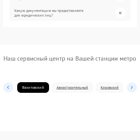
Какую документацию вы предоставляете
для юридических лиц?
Наш сервисный центр на Вашей станции метро
Вахитовский
Авиастроительный
Кировский
Моск