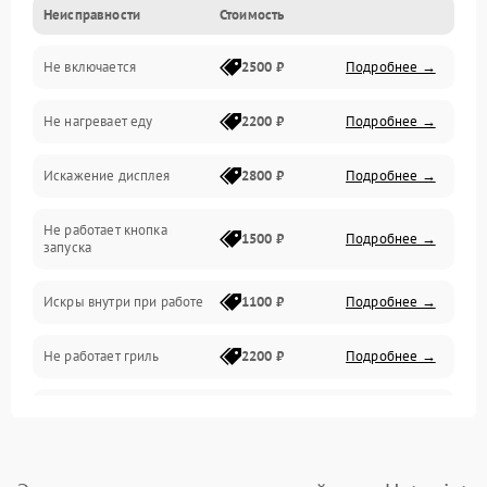
Неисправности
Стоимость
Дверца и корпус
Не включается
2500 ₽
Подробнее →
Механика и внутренние элементы
Не нагревает еду
2200 ₽
Подробнее →
Механические повреждения
Искажение дисплея
2800 ₽
Подробнее →
Питание и запуск
Не работает кнопка
Нагрев и приготовление
1500 ₽
Подробнее →
запуска
Программное обеспечение
Искры внутри при работе
1100 ₽
Подробнее →
Не работает гриль
2200 ₽
Подробнее →
Перегрев или отключение
2400 ₽
Подробнее →
во время работы
Появление запаха гари
2400 ₽
Подробнее →