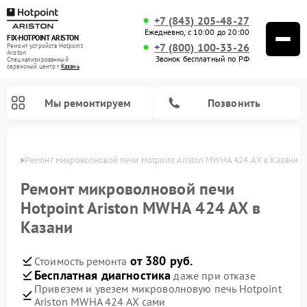
+7 (843) 205-48-27
Ежедневно, с 10:00 до 20:00
FIX-HOTPOINT ARISTON
+7 (800) 100-33-26
Ремонт устройств Hotpoint
Ariston
Звонок бесплатный по РФ
Специализированный
cервисный центр г.
Казань
Мы ремонтируем
Позвонить
азани
Ремонт микроволновой печи Hotpoint Ariston MWHA 424 AX в Казани
Ремонт микроволновой печи
Hotpoint Ariston MWHA 424 AX в
Казани
от 380 руб.
Стоимость ремонта
Бесплатная диагностика
даже при отказе
Привезем и увезем микроволновую печь Hotpoint
Ремонт варочных панелей Hotpoint Ariston
Ремонт парогенераторов Hotpoint Ariston
Ремонт стиральных машин Hotpoint Ariston
Ремонт морозильных камер Hotpoint Ariston
Ремонт сушильных машин Hotpoint Ariston
Ремонт кофемашин Hotpoint Ariston
Ремонт духовых шкафов Hotpoint Ariston
Ремонт посудомоечных машин Hotpoint Ariston
Ремонт холодильников Hotpoint Ariston
Ремонт кухонных плит Hotpoint Ariston
Ремонт вытяжек Hotpoint Ariston
Ariston MWHA 424 AX сами