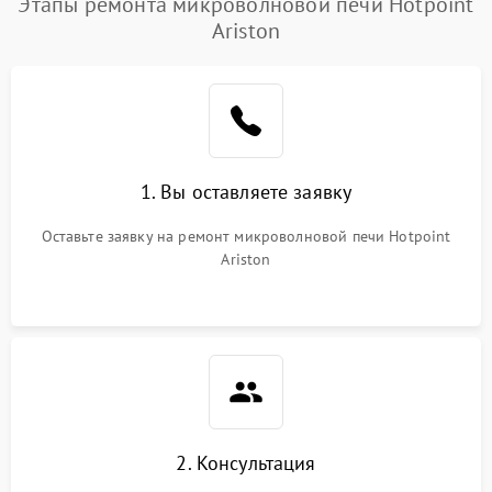
Этапы ремонта микроволновой печи Hotpoint
Ariston
Проблемы с вентилятором
2000 ₽
Подробнее →
Поломка системы
2200 ₽
Подробнее →
охлаждения
Не работают сенсорные
2400 ₽
Подробнее →
1. Вы оставляете заявку
кнопки
Оставьте заявку на ремонт микроволновой печи Hotpoint
Не горит подсветка
2000 ₽
Подробнее →
Ariston
Сломался трансформатор
1000 ₽
Подробнее →
2. Консультация