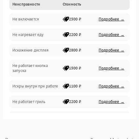
Неисправности
Стоимость
Дверца и корпус
Не включается
2500 ₽
Подробнее →
Механика и внутренние элементы
Не нагревает еду
2200 ₽
Подробнее →
Механические повреждения
Искажение дисплея
2800 ₽
Подробнее →
Питание и запуск
Не работает кнопка
Нагрев и приготовление
1500 ₽
Подробнее →
запуска
Программное обеспечение
Искры внутри при работе
1100 ₽
Подробнее →
Не работает гриль
2200 ₽
Подробнее →
Перегрев или отключение
2400 ₽
Подробнее →
во время работы
Появление запаха гари
2400 ₽
Подробнее →