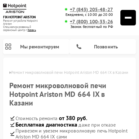
+7 (843) 205-48-27
Ежедневно, с 10:00 до 20:00
FIX-HOTPOINT ARISTON
+7 (800) 100-33-26
Ремонт устройств Hotpoint
Ariston
Звонок бесплатный по РФ
Специализированный
cервисный центр г.
Казань
Мы ремонтируем
Позвонить
азани
Ремонт микроволновой печи Hotpoint Ariston MD 664 IX в Казани
Ремонт микроволновой печи
Hotpoint Ariston MD 664 IX в
Казани
от 380 руб.
Стоимость ремонта
Бесплатная диагностика
даже при отказе
Привезем и увезем микроволновую печь Hotpoint
Ремонт варочных панелей Hotpoint Ariston
Ремонт парогенераторов Hotpoint Ariston
Ремонт стиральных машин Hotpoint Ariston
Ремонт морозильных камер Hotpoint Ariston
Ремонт сушильных машин Hotpoint Ariston
Ремонт кофемашин Hotpoint Ariston
Ремонт духовых шкафов Hotpoint Ariston
Ремонт посудомоечных машин Hotpoint Ariston
Ремонт холодильников Hotpoint Ariston
Ремонт кухонных плит Hotpoint Ariston
Ремонт вытяжек Hotpoint Ariston
Ariston MD 664 IX сами