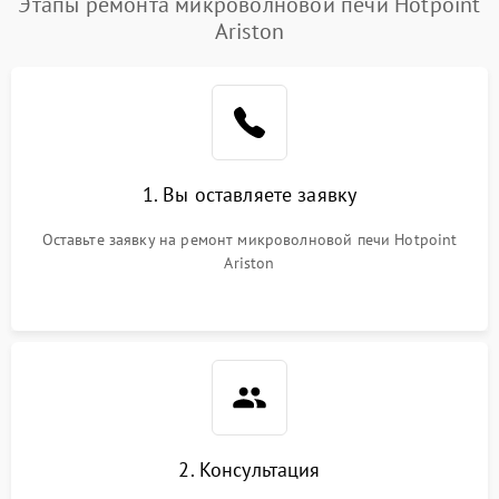
Этапы ремонта микроволновой печи Hotpoint
Ariston
Проблемы с вентилятором
2000 ₽
Подробнее →
Поломка системы
2200 ₽
Подробнее →
охлаждения
Не работают сенсорные
2400 ₽
Подробнее →
1. Вы оставляете заявку
кнопки
Оставьте заявку на ремонт микроволновой печи Hotpoint
Не горит подсветка
2000 ₽
Подробнее →
Ariston
Сломался трансформатор
1000 ₽
Подробнее →
2. Консультация