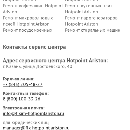
Ремонт кофемашин Hotpoint
Ремонт кухонных плит
Ariston
Hotpoint Ariston
Ремонт микроволновых
Ремонт парогенераторов
печей Hotpoint Ariston
Hotpoint Ariston
Ремонт посудомоечных
Ремонт стиральных машин
машин Hotpoint Ariston
Hotpoint Ariston
Ремонт холодильников
Ремонт морозильных камер
Контакты сервис центра
Hotpoint Ariston
Hotpoint Ariston
Ремонт вытяжек Hotpoint
Ремонт сушильных машин
Адрес сервисного центра Hotpoint Ariston:
Ariston
Hotpoint Ariston
г. Казань, улица Достоевского, 40
Горячая линия:
+7 (843) 205-48-27
Контактный телефон:
8 (800) 100-33-26
Электронная почта:
info@fixim-hotpointariston.ru
для юридических лиц
manager@fix-hotpoint ariston.ru