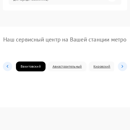
Наш сервисный центр на Вашей станции метро
Вахитовский
Авиастроительный
Кировский
Моск