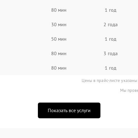
80 мин
1 год
30 мин
2 года
50 мин
1 год
80 мин
3 года
80 мин
1 год
Цены в прайс-листе указаны
Мы прове
Показать все услуги