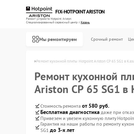
FIX-HOTPOINT ARISTON
Ремонт устройств Hotpoint Ariston
Специализированный cервисный центр г.
Казань
Мы ремонтируем
Срочный ремонт
Це
int Ariston в Казани
Ремонт кухонной плиты Hotpoint Ariston CP 65 SG1 в Каз
Ремонт кухонной пл
Ariston CP 65 SG1 в
от 580 руб.
Стоимость ремонта
Бесплатная диагностика
даже при отказ
Привезем и увезем кухонную плиту Hotpoint
Гарантия на наши работы по ремонту кухонн
до 3-х лет
SG1
Ремонт варочных панелей Hotpoint Ariston
Ремонт духовых шкафов Hotpoint Ariston
Ремонт кофемашин Hotpoint Ariston
Ремонт микроволновых печей Hotpoint Ariston
Ремонт парогенераторов Hotpoint Ariston
Ремонт посудомоечных машин Hotpoint Ariston
Ремонт стиральных машин Hotpoint Ariston
Ремонт холодильников Hotpoint Ariston
Ремонт морозильных камер Hotpoint Ariston
Ремонт вытяжек Hotpoint Ariston
Ремонт сушильных машин Hotpoint Ariston