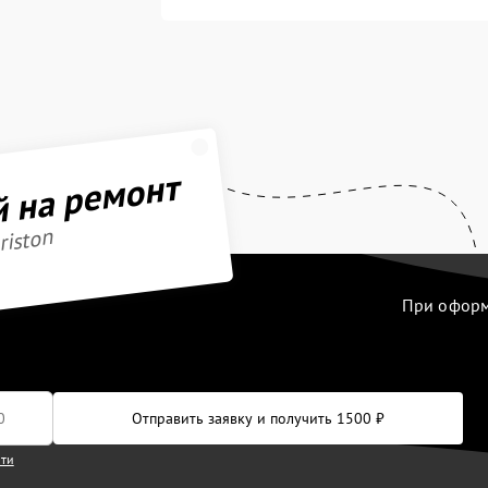
й на ремонт
riston
При оформл
Отправить заявку и получить 1500 ₽
сти