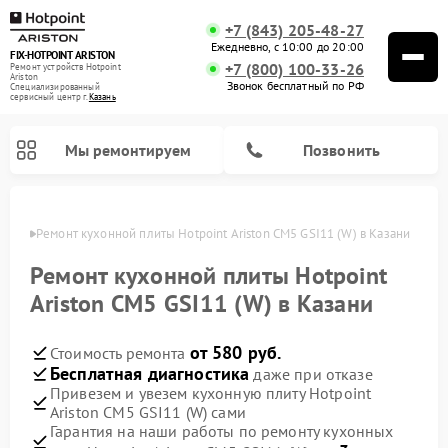
+7 (843) 205-48-27
Ежедневно, с 10:00 до 20:00
FIX-HOTPOINT ARISTON
+7 (800) 100-33-26
Ремонт устройств Hotpoint
Ariston
Звонок бесплатный по РФ
Специализированный
cервисный центр г.
Казань
Мы ремонтируем
Позвонить
азани
Ремонт кухонной плиты Hotpoint Ariston CM5 GSI11 (W) в Казани
Ремонт кухонной плиты Hotpoint
Ariston CM5 GSI11 (W) в Казани
от 580 руб.
Стоимость ремонта
Бесплатная диагностика
даже при отказе
Привезем и увезем кухонную плиту Hotpoint
Ariston CM5 GSI11 (W) сами
Ремонт варочных панелей Hotpoint Ariston
Ремонт парогенераторов Hotpoint Ariston
Ремонт стиральных машин Hotpoint Ariston
Ремонт морозильных камер Hotpoint Ariston
Ремонт сушильных машин Hotpoint Ariston
Ремонт кофемашин Hotpoint Ariston
Ремонт духовых шкафов Hotpoint Ariston
Ремонт микроволновых печей Hotpoint Ariston
Ремонт посудомоечных машин Hotpoint Ariston
Ремонт холодильников Hotpoint Ariston
Ремонт вытяжек Hotpoint Ariston
Гарантия на наши работы по ремонту кухонных