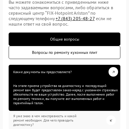
Вы можете ознакомиться с приведенными ниже
часто задаваемыми вопросами, либо обратиться в
сервисный центр “FIX-Hotpoint Ariston” по
следующему телефону
+7 (843) 205-48-27
если не
нашли ответ на свой вопрос.
Общие вопросы
Вопросы по ремонту кухонных плит
Какие документы вы предоставляете?
На этапе приема устройства на диагностику и последующий
ремонт вам будет предоставлен заказ-наряд с указанием страховых
обязательств на ваше устройство. Далее, после выполнения работ
по ремонту техники, вы получите акт выполненных работ и
гарантийный талон.
Я уже знаю в чем неисправность и какой
ремонт необходим. Для чего проводить
диагностику?