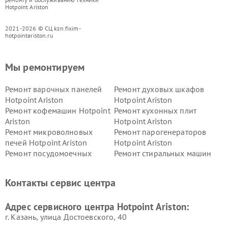
Hotpoint Ariston
2021-2026 © СЦ kzn.fixim-
hotpointariston.ru
Мы ремонтируем
Ремонт варочных панелей
Ремонт духовых шкафов
Hotpoint Ariston
Hotpoint Ariston
Ремонт кофемашин Hotpoint
Ремонт кухонных плит
Ariston
Hotpoint Ariston
Ремонт микроволновых
Ремонт парогенераторов
печей Hotpoint Ariston
Hotpoint Ariston
Ремонт посудомоечных
Ремонт стиральных машин
машин Hotpoint Ariston
Hotpoint Ariston
Ремонт холодильников
Ремонт морозильных камер
Контакты сервис центра
Hotpoint Ariston
Hotpoint Ariston
Ремонт вытяжек Hotpoint
Ремонт сушильных машин
Адрес сервисного центра Hotpoint Ariston:
Ariston
Hotpoint Ariston
г. Казань, улица Достоевского, 40