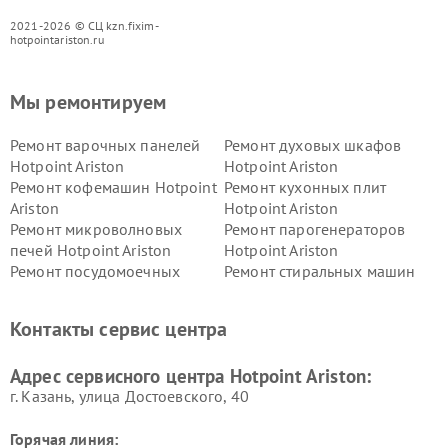
2021-2026 © СЦ kzn.fixim-
hotpointariston.ru
Мы ремонтируем
Ремонт варочных панелей
Ремонт духовых шкафов
Hotpoint Ariston
Hotpoint Ariston
Ремонт кофемашин Hotpoint
Ремонт кухонных плит
Ariston
Hotpoint Ariston
Ремонт микроволновых
Ремонт парогенераторов
печей Hotpoint Ariston
Hotpoint Ariston
Ремонт посудомоечных
Ремонт стиральных машин
машин Hotpoint Ariston
Hotpoint Ariston
Ремонт холодильников
Ремонт морозильных камер
Контакты сервис центра
Hotpoint Ariston
Hotpoint Ariston
Ремонт вытяжек Hotpoint
Ремонт сушильных машин
Адрес сервисного центра Hotpoint Ariston:
Ariston
Hotpoint Ariston
г. Казань, улица Достоевского, 40
Горячая линия: