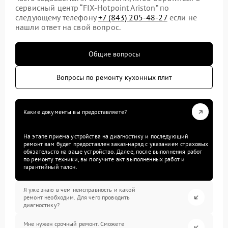
сервисный центр “FIX-Hotpoint Ariston” по
следующему телефону
+7 (843) 205-48-27
если не
нашли ответ на свой вопрос.
Общие вопросы
Вопросы по ремонту кухонных плит
Какие документы вы предоставляете?
На этапе приема устройства на диагностику и последующий
ремонт вам будет предоставлен заказ-наряд с указанием страховых
обязательств на ваше устройство. Далее, после выполнения работ
по ремонту техники, вы получите акт выполненных работ и
гарантийный талон.
Я уже знаю в чем неисправность и какой
ремонт необходим. Для чего проводить
диагностику?
Мне нужен срочный ремонт. Сможете