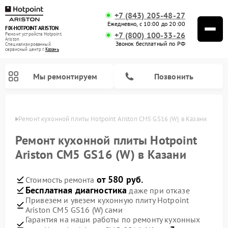
+7 (843) 205-48-27
Ежедневно, с 10:00 до 20:00
FIX-HOTPOINT ARISTON
+7 (800) 100-33-26
Ремонт устройств Hotpoint
Ariston
Звонок бесплатный по РФ
Специализированный
cервисный центр г.
Казань
Мы ремонтируем
Позвонить
азани
Ремонт кухонной плиты Hotpoint Ariston CM5 GS16 (W) в Казани
Ремонт кухонной плиты Hotpoint
Ariston CM5 GS16 (W) в Казани
от 580 руб.
Стоимость ремонта
Бесплатная диагностика
даже при отказе
Привезем и увезем кухонную плиту Hotpoint
Ariston CM5 GS16 (W) сами
Ремонт варочных панелей Hotpoint Ariston
Ремонт парогенераторов Hotpoint Ariston
Ремонт стиральных машин Hotpoint Ariston
Ремонт морозильных камер Hotpoint Ariston
Ремонт сушильных машин Hotpoint Ariston
Ремонт кофемашин Hotpoint Ariston
Ремонт духовых шкафов Hotpoint Ariston
Ремонт микроволновых печей Hotpoint Ariston
Ремонт посудомоечных машин Hotpoint Ariston
Ремонт холодильников Hotpoint Ariston
Ремонт вытяжек Hotpoint Ariston
Гарантия на наши работы по ремонту кухонных