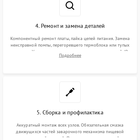
4. Ремонт и замена деталей
Компонентный ремонт платы, пайка цепей питания. Замена
неисправной помпы, перегоревшего термоблока или тупых
жерновов. Установка новых силиконовых уплотнителей (O-
Подробнее
ring) и тефлоновых трубок для надежного устранения
протечек.
5. Сборка и профилактика
Аккуратный монтаж всех узлов. Обязательная смазка
движущихся частей заварочного механизма пищевой
силиконовой смазкой. Проведение программной