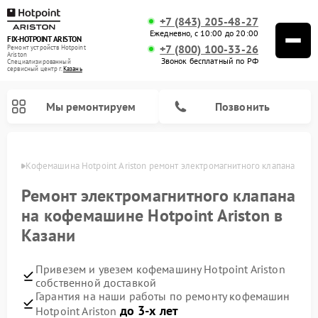
+7 (843) 205-48-27
Ежедневно, с 10:00 до 20:00
FIX-HOTPOINT ARISTON
+7 (800) 100-33-26
Ремонт устройств Hotpoint
Ariston
Звонок бесплатный по РФ
Специализированный
cервисный центр г.
Казань
Мы ремонтируем
Позвонить
азани
Кофемашина Hotpoint Ariston ремонт электромагнитного клапана
Ремонт электромагнитного клапана
на кофемашине Hotpoint Ariston в
Казани
Привезем и увезем кофемашину Hotpoint Ariston
собственной доставкой
Гарантия на наши работы по ремонту кофемашин
Ремонт варочных панелей Hotpoint Ariston
Ремонт парогенераторов Hotpoint Ariston
Ремонт стиральных машин Hotpoint Ariston
Ремонт морозильных камер Hotpoint Ariston
Ремонт сушильных машин Hotpoint Ariston
Ремонт кухонных плит Hotpoint Ariston
Ремонт духовых шкафов Hotpoint Ariston
Ремонт микроволновых печей Hotpoint Ariston
Ремонт посудомоечных машин Hotpoint Ariston
Ремонт холодильников Hotpoint Ariston
Ремонт вытяжек Hotpoint Ariston
до 3-х лет
Hotpoint Ariston