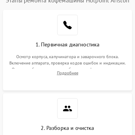
Этапы ремонта кофемашины Hotpoint Ariston
1. Первичная диагностика
Осмотр корпуса, капучинатора и заварочного блока.
Включение аппарата, проверка кодов ошибок и индикации.
Оценка работы помпы, термоблока и кофемолки на слух.
Подробнее
Измерение температуры и давления воды для выявления
локализации поломки.
2. Разборка и очистка