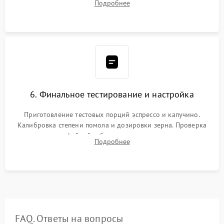
Подробнее
декальцинации и очистки системы от кофейных масел.
Надежная фиксация всех соединений.
6. Финальное тестирование и настройка
Приготовление тестовых порций эспрессо и капучино.
Калибровка степени помола и дозировки зерна. Проверка
плотности кофейной таблетки, температуры напитка и
Подробнее
качества молочной пены. Контроль отсутствия посторонних
шумов и протечек.
FAQ. Ответы на вопросы