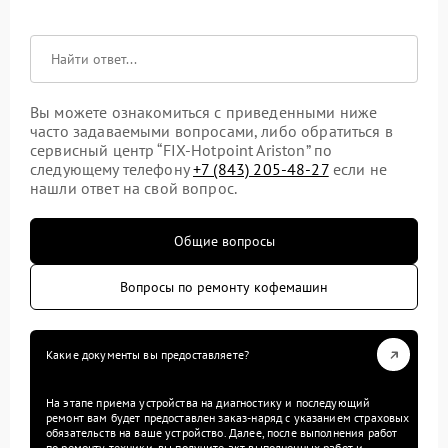
Вы можете ознакомиться с приведенными ниже
часто задаваемыми вопросами, либо обратиться в
сервисный центр “FIX-Hotpoint Ariston” по
следующему телефону
+7 (843) 205-48-27
если не
нашли ответ на свой вопрос.
Общие вопросы
Вопросы по ремонту кофемашин
Какие документы вы предоставляете?
На этапе приема устройства на диагностику и последующий
ремонт вам будет предоставлен заказ-наряд с указанием страховых
обязательств на ваше устройство. Далее, после выполнения работ
по ремонту техники, вы получите акт выполненных работ и