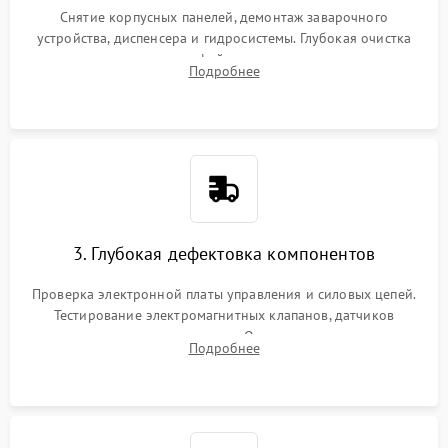
Снятие корпусных панелей, демонтаж заварочного
устройства, диспенсера и гидросистемы. Глубокая очистка
внутренних узлов от кофейных масел, жмыха и накипи.
Подробнее
Промывка дренажных каналов и фильтров с использованием
специализированной химии.
3. Глубокая дефектовка компонентов
Проверка электронной платы управления и силовых цепей.
Тестирование электромагнитных клапанов, датчиков
температуры и расходомера. Оценка степени износа
Подробнее
жерновов кофемолки, уплотнительных колец гидросистемы
и шестерней редуктора.