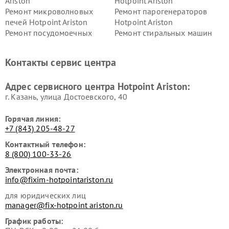
Ariston
Hotpoint Ariston
Ремонт микроволновых
Ремонт парогенераторов
печей Hotpoint Ariston
Hotpoint Ariston
Ремонт посудомоечных
Ремонт стиральных машин
машин Hotpoint Ariston
Hotpoint Ariston
Ремонт холодильников
Ремонт морозильных камер
Контакты сервис центра
Hotpoint Ariston
Hotpoint Ariston
Ремонт вытяжек Hotpoint
Ремонт сушильных машин
Адрес сервисного центра Hotpoint Ariston:
Ariston
Hotpoint Ariston
г. Казань, улица Достоевского, 40
Горячая линия:
+7 (843) 205-48-27
Контактный телефон:
8 (800) 100-33-26
Электронная почта:
info@fixim-hotpointariston.ru
для юридических лиц
manager@fix-hotpoint ariston.ru
График работы: