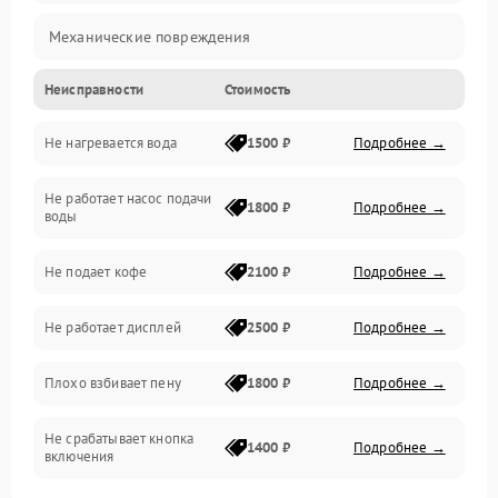
Механические повреждения
Неисправности
Стоимость
Прочие неисправности
Не нагревается вода
1500 ₽
Подробнее →
Включение и работа
Не работает насос подачи
Проблемы с водой
1800 ₽
Подробнее →
воды
Проблемы с капучинатором и паром
Не подает кофе
2100 ₽
Подробнее →
Управление и электроника
Не работает дисплей
2500 ₽
Подробнее →
Программное обеспечение
Плохо взбивает пену
1800 ₽
Подробнее →
Не срабатывает кнопка
1400 ₽
Подробнее →
включения