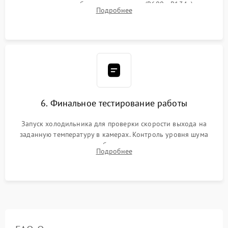
дозированным объемом хладагента (R600a, R134a) по
Подробнее
электронным весам. Контроль рабочего давления в системе.
6. Финальное тестирование работы
Запуск холодильника для проверки скорости выхода на
заданную температуру в камерах. Контроль уровня шума
компрессора, отсутствия обмерзания стенок и корректного
Подробнее
срабатывания системы автоматической оттайки.