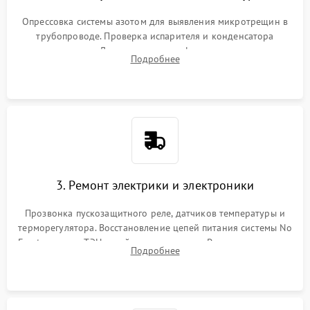
Опрессовка системы азотом для выявления микротрещин в
трубопроводе. Проверка испарителя и конденсатора
течеискателем. Демонтаж старого фильтра-осушителя и
Подробнее
продувка капиллярной трубки для устранения засоров.
3. Ремонт электрики и электроники
Прозвонка пускозащитного реле, датчиков температуры и
терморегулятора. Восстановление цепей питания системы No
Frost, включая ТЭН оттайки и вентилятор. Ремонт или замена
Подробнее
платы управления при сбоях алгоритмов.