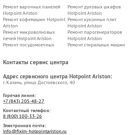
Ремонт варочных панелей
Ремонт духовых шкафов
Hotpoint Ariston
Hotpoint Ariston
Ремонт кофемашин Hotpoint
Ремонт кухонных плит
Ariston
Hotpoint Ariston
Ремонт микроволновых
Ремонт парогенераторов
печей Hotpoint Ariston
Hotpoint Ariston
Ремонт посудомоечных
Ремонт стиральных машин
машин Hotpoint Ariston
Hotpoint Ariston
Ремонт холодильников
Ремонт морозильных камер
Контакты сервис центра
Hotpoint Ariston
Hotpoint Ariston
Ремонт вытяжек Hotpoint
Ремонт сушильных машин
Адрес сервисного центра Hotpoint Ariston:
Ariston
Hotpoint Ariston
г. Казань, улица Достоевского, 40
Горячая линия:
+7 (843) 205-48-27
Контактный телефон:
8 (800) 100-33-26
Электронная почта:
info@fixim-hotpointariston.ru