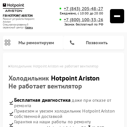
+7 (843) 205-48-27
Ежедневно, с 10:00 до 20:00
FIX-HOTPOINT ARISTON
+7 (800) 100-33-26
Ремонт устройств Hotpoint
Ariston
Звонок бесплатный по РФ
Специализированный
cервисный центр г.
Казань
Мы ремонтируем
Позвонить
азани
Холодильник Hotpoint Ariston не работает вентилятор
Холодильник
Hotpoint Ariston
Не работает вентилятор
Бесплатная диагностика
даже при отказе от
ремонта
Привезем и увезем холодильник Hotpoint Ariston
собственной доставкой
Ремонт варочных панелей Hotpoint Ariston
Ремонт микроволновых печей Hotpoint Ariston
Ремонт посудомоечных машин Hotpoint Ariston
Ремонт морозильных камер Hotpoint Ariston
Ремонт сушильных машин Hotpoint Ariston
Ремонт кофемашин Hotpoint Ariston
Ремонт духовых шкафов Hotpoint Ariston
Ремонт парогенераторов Hotpoint Ariston
Ремонт стиральных машин Hotpoint Ariston
Ремонт кухонных плит Hotpoint Ariston
Ремонт вытяжек Hotpoint Ariston
Гарантия на наши работы по ремонту