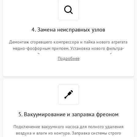
4. Замена неисправных узлов
Демонтаж сгоревшего компрессора и пайка нового агрегата
медно-фосфорным припоем. Установка нового фильтра-
осушителя. Замена изношенных вентиляторов обдува,
Подробнее
сломанных заслонок или поврежденных дверных петель.
5. Вакуумирование и заправка фреоном
Подключение вакуумного насоса для полного удаления
воздуха и влаги из контура. Заправка системы строго