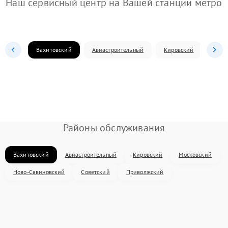
Наш сервисный центр на Вашей станции метро
Вахитовский
Авиастроительный
Кировский
Моск
Районы обслуживания
Вахитовский
Авиастроительный
Кировский
Московский
Ново-Савиновский
Советский
Приволжский