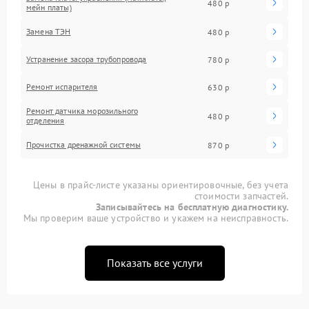
480 р
мейн платы)
Замена ТЭН
480 р
Устранение засора трубопровода
780 р
Ремонт испарителя
630 р
Ремонт датчика морозильного
480 р
отделения
Прочистка дренажной системы
870 р
Цены в прайс-листе указаны ориентировочные, без учета
стоимости запчастей.
Записывайтесь на бесплатную диагностику.
Мы проверим ваше устройство и укажем на неисправность.
Показать все услуги