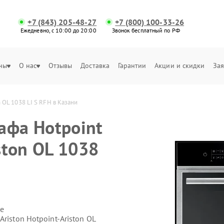
+7 (843) 205-48-27
+7 (800) 100-33-26
Ежедневно, с 10:00 до 20:00
Звонок бесплатный по РФ
ны
О нас
Отзывы
Доставка
Гарантии
Акции и скидки
Зая
n OL 1038 LI S RFH в Казани
афа Hotpoint
ston OL 1038
е
riston Hotpoint-Ariston OL