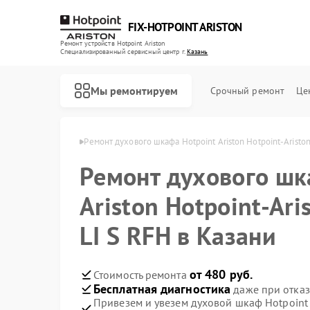
FIX-HOTPOINT ARISTON
Ремонт устройств Hotpoint Ariston
Специализированный cервисный центр г.
Казань
Мы ремонтируем
Срочный ремонт
Це
nt Ariston в Казани
Ремонт духового шкафа Hotpoint Ariston Hotpoint-Aristo
Ремонт духового шк
Ariston Hotpoint-Ari
LI S RFH в Казани
от 480 руб.
Стоимость ремонта
Бесплатная диагностика
даже при отказ
Привезем и увезем духовой шкаф Hotpoint A
Ремонт варочных панелей Hotpoint Ariston
Ремонт кофемашин Hotpoint Ariston
Ремонт кухонных плит Hotpoint Ariston
Ремонт микроволновых печей Hotpoint Ariston
Ремонт парогенераторов Hotpoint Ariston
Ремонт посудомоечных машин Hotpoint Ariston
Ремонт стиральных машин Hotpoint Ariston
Ремонт холодильников Hotpoint Ariston
Ремонт морозильных камер Hotpoint Ariston
Ремонт вытяжек Hotpoint Ariston
Ремонт сушильных машин Hotpoint Ariston