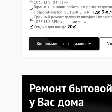
1038 LI S RFH сами
Гарантия на наши работы по ремонту духов
до 3-х л
Hotpoint-Ariston OL 1038 LI S RFH
Срочный ремонт духовых шкафов Hotpoint A
1038 LI S RFH в течении часа
20%
Скидка для вас до
Консультация со специалистом
Уз
Ремонт бытовой
у Вас дома