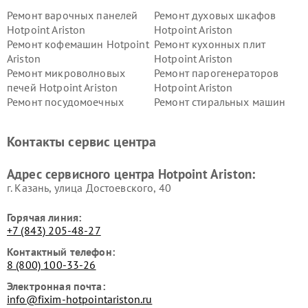
Ремонт варочных панелей
Ремонт духовых шкафов
Hotpoint Ariston
Hotpoint Ariston
Ремонт кофемашин Hotpoint
Ремонт кухонных плит
Ariston
Hotpoint Ariston
Ремонт микроволновых
Ремонт парогенераторов
печей Hotpoint Ariston
Hotpoint Ariston
Ремонт посудомоечных
Ремонт стиральных машин
машин Hotpoint Ariston
Hotpoint Ariston
Ремонт холодильников
Ремонт морозильных камер
Контакты сервис центра
Hotpoint Ariston
Hotpoint Ariston
Ремонт вытяжек Hotpoint
Ремонт сушильных машин
Адрес сервисного центра Hotpoint Ariston:
Ariston
Hotpoint Ariston
г. Казань, улица Достоевского, 40
Горячая линия:
+7 (843) 205-48-27
Контактный телефон:
8 (800) 100-33-26
Электронная почта:
info@fixim-hotpointariston.ru