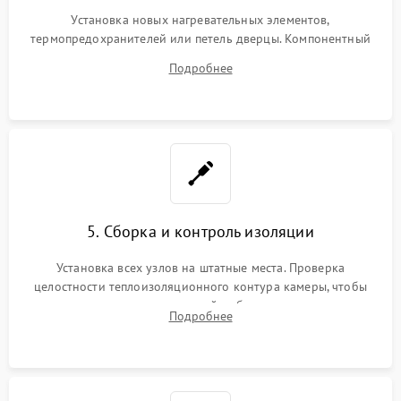
Установка новых нагревательных элементов,
термопредохранителей или петель дверцы. Компонентный
ремонт электронного модуля управления, замена
Подробнее
выгоревших реле, восстановление контактов и замена
уплотнителя.
5. Сборка и контроль изоляции
Установка всех узлов на штатные места. Проверка
целостности теплоизоляционного контура камеры, чтобы
исключить перегрев кухонной мебели и потерю тепла.
Подробнее
Надежная фиксация клемм и сборка корпуса шкафа.