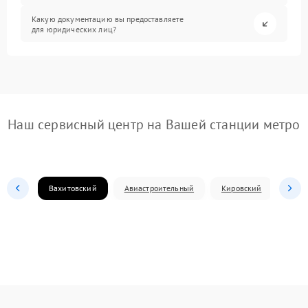
Какую документацию вы предоставляете
для юридических лиц?
Наш сервисный центр на Вашей станции метро
Вахитовский
Авиастроительный
Кировский
Моск