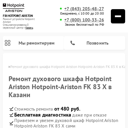
+7 (843) 205-48-27
Ежедневно, с 10:00 до 20:00
FIX-HOTPOINT ARISTON
+7 (800) 100-33-26
Ремонт устройств Hotpoint
Ariston
Звонок бесплатный по РФ
Специализированный
cервисный центр г.
Казань
Мы ремонтируем
Позвонить
азани
Ремонт духового шкафа Hotpoint Ariston Hotpoint-Ariston FK 83 X в Ка
Ремонт духового шкафа Hotpoint
Ariston Hotpoint-Ariston FK 83 X в
Казани
от 480 руб.
Стоимость ремонта
Бесплатная диагностика
даже при отказе
Привезем и увезем духовой шкаф Hotpoint Ariston
Ремонт варочных панелей Hotpoint Ariston
Ремонт парогенераторов Hotpoint Ariston
Ремонт стиральных машин Hotpoint Ariston
Ремонт морозильных камер Hotpoint Ariston
Ремонт сушильных машин Hotpoint Ariston
Ремонт кухонных плит Hotpoint Ariston
Ремонт микроволновых печей Hotpoint Ariston
Ремонт посудомоечных машин Hotpoint Ariston
Ремонт холодильников Hotpoint Ariston
Ремонт кофемашин Hotpoint Ariston
Ремонт вытяжек Hotpoint Ariston
Hotpoint-Ariston FK 83 X сами