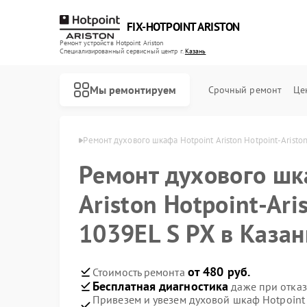
FIX-HOTPOINT ARISTON
Ремонт устройств Hotpoint Ariston
Специализированный cервисный центр г.
Казань
Мы ремонтируем
Срочный ремонт
Це
nt Ariston в Казани
Ремонт духового шкафа Hotpoint Ariston Hotpoint-Aristo
Ремонт духового шк
Ariston Hotpoint-Ari
1039EL S PX в Казан
от 480 руб.
Стоимость ремонта
Бесплатная диагностика
даже при отказ
Привезем и увезем духовой шкаф Hotpoint A
Ремонт варочных панелей Hotpoint Ariston
Ремонт кофемашин Hotpoint Ariston
Ремонт кухонных плит Hotpoint Ariston
Ремонт микроволновых печей Hotpoint Ariston
Ремонт парогенераторов Hotpoint Ariston
Ремонт посудомоечных машин Hotpoint Ariston
Ремонт стиральных машин Hotpoint Ariston
Ремонт холодильников Hotpoint Ariston
Ремонт морозильных камер Hotpoint Ariston
Ремонт вытяжек Hotpoint Ariston
Ремонт сушильных машин Hotpoint Ariston