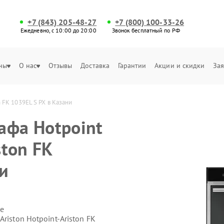
+7 (843) 205-48-27
+7 (800) 100-33-26
Ежедневно, с 10:00 до 20:00
Звонок бесплатный по РФ
ны
О нас
Отзывы
Доставка
Гарантии
Акции и скидки
Зая
n FK 1039EL S PX в Казани
афа Hotpoint
ston FK
и
е
riston Hotpoint-Ariston FK