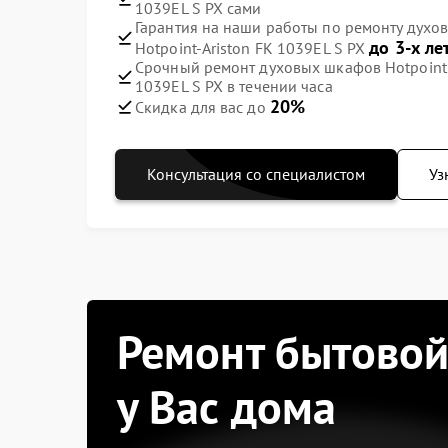
1039EL S PX сами
Гарантия на наши работы по ремонту духов
до 3-х ле
Hotpoint-Ariston FK 1039EL S PX
Срочный ремонт духовых шкафов Hotpoint A
1039EL S PX в течении часа
20%
Скидка для вас до
Консультация со специалистом
Уз
Ремонт бытовой
у Вас дома