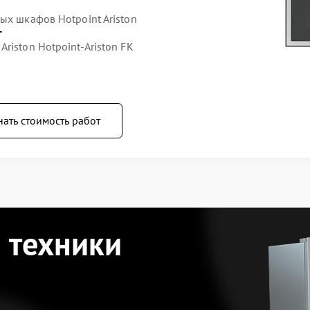
ых шкафов Hotpoint Ariston
т
riston Hotpoint-Ariston FK
нать стоимость работ
 техники